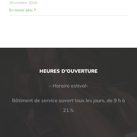
29 octobre 2019
En savoir plus
HEURES D’OUVERTURE
– Horaire estival-
Bâtiment de service ouvert tous les jours, de 9 h à
21 h.