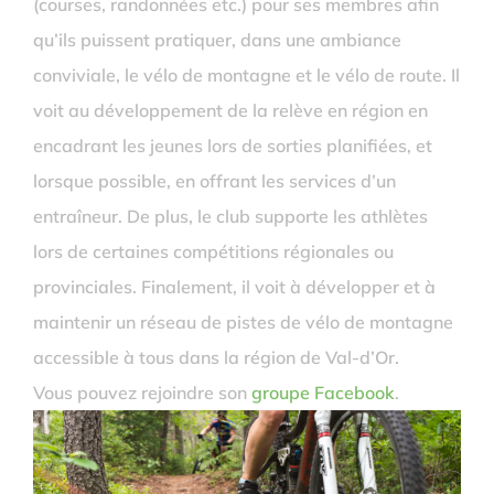
(courses, randonnées etc.) pour ses membres afin
qu’ils puissent pratiquer, dans une ambiance
conviviale, le vélo de montagne et le vélo de route. Il
voit au développement de la relève en région en
encadrant les jeunes lors de sorties planifiées, et
lorsque possible, en offrant les services d’un
entraîneur. De plus, le club supporte les athlètes
lors de certaines compétitions régionales ou
provinciales. Finalement, il voit à développer et à
maintenir un réseau de pistes de vélo de montagne
accessible à tous dans la région de Val-d’Or.
Vous pouvez rejoindre son
groupe Facebook
.