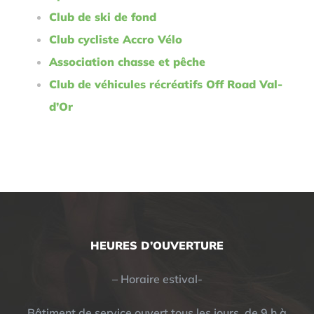
Club de ski de fond
Club cycliste Accro Vélo
Association chasse et pêche
Club de véhicules récréatifs Off Road Val-
d’Or
HEURES D’OUVERTURE
– Horaire estival-
Bâtiment de service ouvert tous les jours, de 9 h à