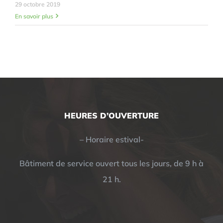
29 octobre 2019
En savoir plus
HEURES D’OUVERTURE
– Horaire estival-
Bâtiment de service ouvert tous les jours, de 9 h à
21 h.